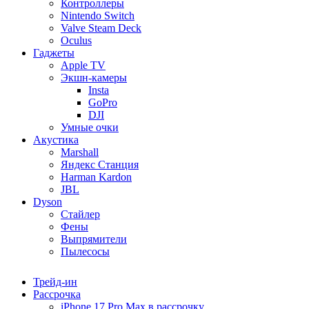
Контроллеры
Nintendo Switch
Valve Steam Deck
Oculus
Гаджеты
Apple TV
Экшн-камеры
Insta
GoPro
DJI
Умные очки
Акустика
Marshall
Яндекс Станция
Harman Kardon
JBL
Dyson
Стайлер
Фены
Выпрямители
Пылесосы
Трейд-ин
Рассрочка
iPhone 17 Pro Max в рассрочку